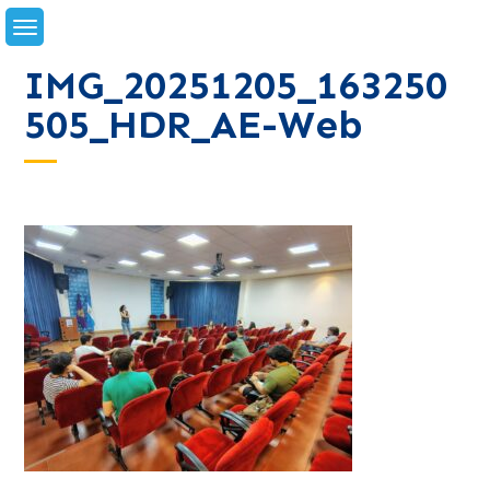
Skip
to
content
IMG_20251205_163250
505_HDR_AE-Web