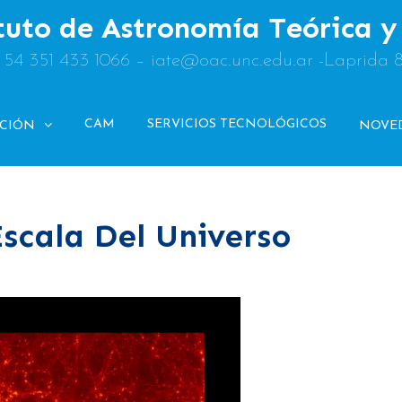
tuto de Astronomía Teórica 
: 54 351 433 1066 – iate@oac.unc.edu.ar -Laprida 
CAM
SERVICIOS TECNOLÓGICOS
ACIÓN
NOVE
scala Del Universo