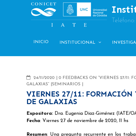
Skip
Insti
to
content
Teléfono
INICIO
INSTITUCIONAL
INVESTIG
COMMENTS
24/11/2020
0 FEEDBACKS ON “VIERNES 27/11
GALAXIAS”
SEMINARIOS
VIERNES 27/11: FORMACIÓN
DE GALAXIAS
Expositora:
Dra. Eugenia Díaz-Giménez (IATE
Fecha
: Viernes 27 de noviembre de 2020, 11 hs
Resumen
: Una pregunta recurrente en los traba