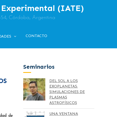
y Experimental (IATE)
854, Córdoba, Argentina
CONTACTO
DADES
Seminarios
OS
DEL SOL A LOS
EXOPLANETAS:
SIMULACIONES DE
PLASMAS
ASTROFÍSICOS
UNA VENTANA
idad de