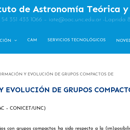
tuto de Astronomía Teórica 
: 54 351 433 1066 – iate@oac.unc.edu.ar -Laprida 
CAM
SERVICIOS TECNOLÓGICOS
ACIÓN
NOVE
: FORMACIÓN Y EVOLUCIÓN DE GRUPOS COMPACTOS DE
 Y EVOLUCIÓN DE GRUPOS COMPACT
/OAC – CONICET/UNC)
jos con grupos compactos ha sido respecto a la (im)posibil