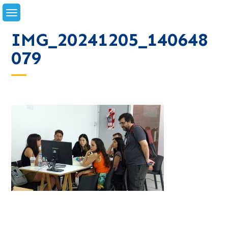
Skip
to
content
IMG_20241205_140648
079