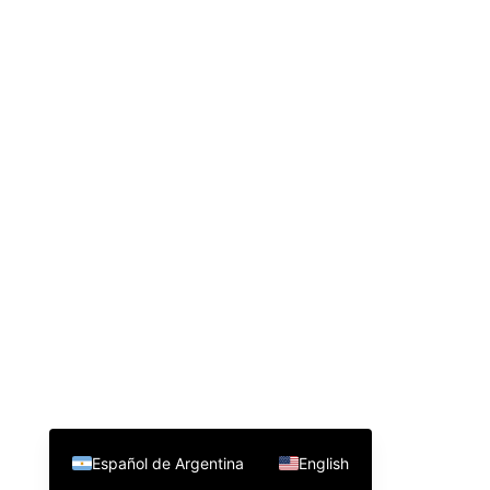
Español de Argentina
English