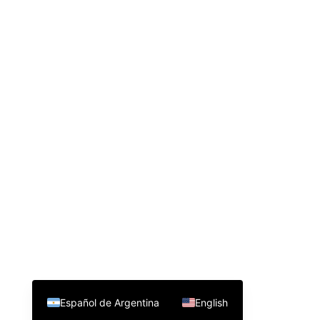
Español de Argentina
English