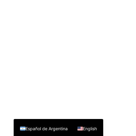
Español de Argentina
English