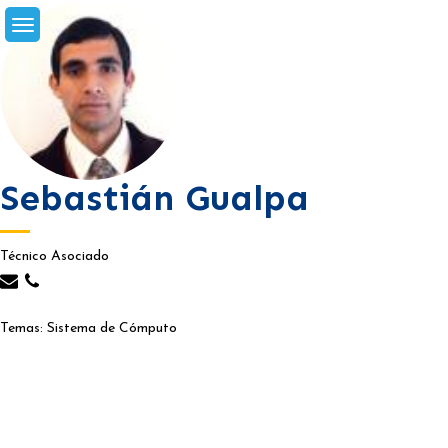
Skip
to
content
Sebastián Gualpa
Técnico Asociado
Temas: Sistema de Cómputo