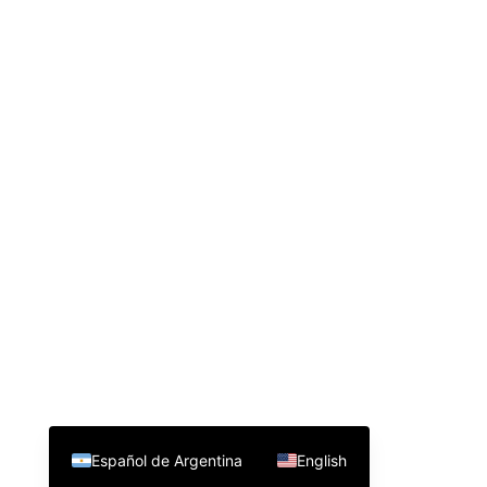
Español de Argentina
English