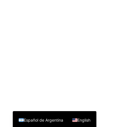
Español de Argentina
English