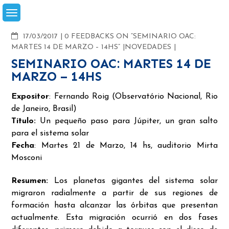
Skip
to
content
COMMENTS
17/03/2017
0 FEEDBACKS ON “SEMINARIO OAC:
MARTES 14 DE MARZO – 14HS”
NOVEDADES
SEMINARIO OAC: MARTES 14 DE
MARZO – 14HS
Expositor
: Fernando Roig (Observatório Nacional, Rio
de Janeiro, Brasil)
Título:
Un pequeño paso para Júpiter, un gran salto
para el sistema solar
Fecha
: Martes 21 de Marzo, 14 hs, auditorio Mirta
Mosconi
Resumen:
Los planetas gigantes del sistema solar
migraron radialmente a partir de sus regiones de
formación hasta alcanzar las órbitas que presentan
actualmente. Esta migración ocurrió en dos fases