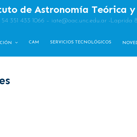
tuto de Astronomía Teórica 
: 54 351 433 1066 – iate@oac.unc.edu.ar -Laprida 
CAM
SERVICIOS TECNOLÓGICOS
ACIÓN
NOVE
es