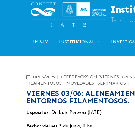
Skip
Insti
to
content
Teléfono
INICIO
INSTITUCIONAL
INVESTIG
COMMENTS
01/06/2022
0 FEEDBACKS ON “VIERNES 03/0
FILAMENTOSOS.”
NOVEDADES
,
SEMINARIOS
VIERNES 03/06: ALINEAMIE
ENTORNOS FILAMENTOSOS.
Expositor:
Dr. Luis Pereyra (IATE)
Fecha:
viernes 3 de junio, 11 hs.