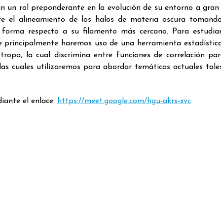
n un rol preponderante en la evolución de su entorno a gran 
bre el alineamiento de los halos de materia oscura toman
y forma respecto a su filamento más cercano. Para estudia
de principalmente haremos uso de una herramienta estadísti
tropa, la cual discrimina entre funciones de correlación par
, las cuales utilizaremos para abordar temáticas actuales tal
iante el enlace:
https://meet.google.com/hgu-akrs-xvc