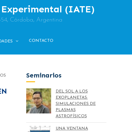
y Experimental (IATE)
854, Córdoba, Argentina
CONTACTO
DADES
Seminarios
NOS
EN
DEL SOL A LOS
EXOPLANETAS:
SIMULACIONES DE
PLASMAS
ASTROFÍSICOS
UNA VENTANA