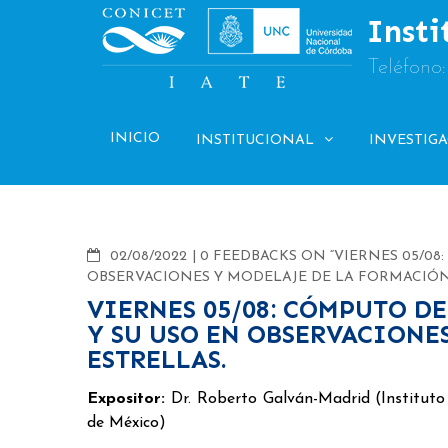
Skip
Insti
to
content
Teléfono
INICIO
INSTITUCIONAL
INVESTIG
COMMENTS
02/08/2022
0 FEEDBACKS ON “VIERNES 05/0
OBSERVACIONES Y MODELAJE DE LA FORMACIÓN 
VIERNES 05/08: CÓMPUTO D
Y SU USO EN OBSERVACIONE
ESTRELLAS.
Expositor:
Dr. Roberto Galván-Madrid (Instituto
de México)