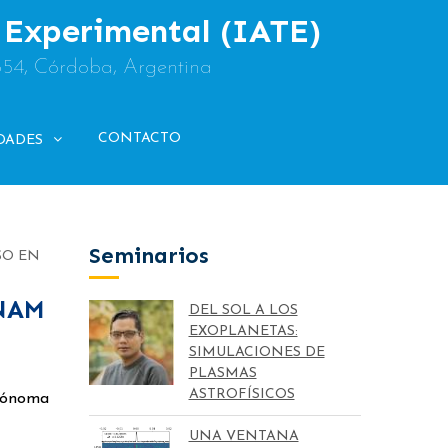
y Experimental (IATE)
854, Córdoba, Argentina
CONTACTO
DADES
Seminarios
SO EN
UNAM
DEL SOL A LOS
EXOPLANETAS:
SIMULACIONES DE
PLASMAS
ASTROFÍSICOS
utónoma
UNA VENTANA