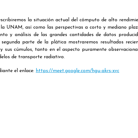
scribiremos la situación actual del cómputo de alto rendimi
e la UNAM, así como las perspectivas a corto y mediano pla
nto y análisis de las grandes cantidades de datos produci
egunda parte de la plática mostraremos resultados recie
s y sus cúmulos, tanto en el aspecto puramente observacion
elos de transporte radiativo.
iante el enlace:
https://meet.google.com/hgu-akrs-xvc