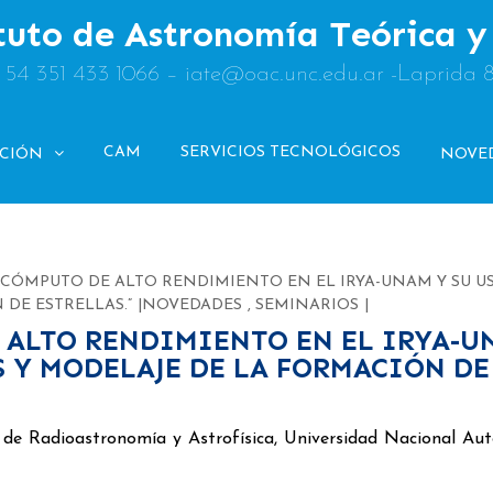
tuto de Astronomía Teórica 
: 54 351 433 1066 – iate@oac.unc.edu.ar -Laprida 
CAM
SERVICIOS TECNOLÓGICOS
ACIÓN
NOVE
8: CÓMPUTO DE ALTO RENDIMIENTO EN EL IRYA-UNAM Y SU U
DE ESTRELLAS.”
NOVEDADES
,
SEMINARIOS
E ALTO RENDIMIENTO EN EL IRYA-
S Y MODELAJE DE LA FORMACIÓN DE
 de Radioastronomía y Astrofísica, Universidad Nacional A