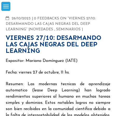
Skip
to
content
COMMENTS
26/10/2023
0 FEEDBACKS ON “VIERNES 27/10:
DESARMANDO LAS CAJAS NEGRAS DEL DEEP
LEARNING”
NOVEDADES
,
SEMINARIOS
VIERNES 27/10: DESARMANDO
LAS CAJAS NEGRAS DEL DEEP
LEARNING
Expositor: Mariano Domínguez (IATE)
Fecha: viernes 27 de octubre, 11 hs.
Resumen: Las modernas tecnicas de aprendizaje
automatico (lease Deep Learning) han logrado
rendimientos superiores al humano en muchas tareas
simples y dominios. Estos notables logros no siempre
son bien recibidos en la comunidad cientifica debido a
la falta de interpretabilidad de los modelos obtenidos.