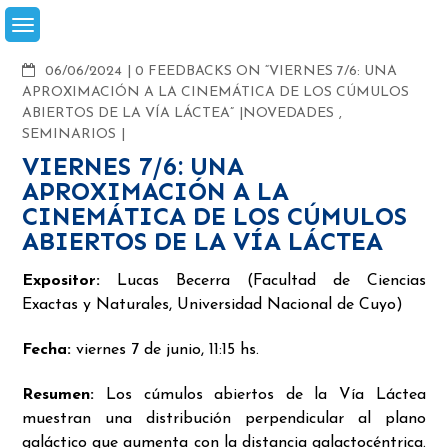
Skip
to
content
COMMENTS
06/06/2024
0 FEEDBACKS ON “VIERNES 7/6: UNA
APROXIMACIÓN A LA CINEMÁTICA DE LOS CÚMULOS
ABIERTOS DE LA VÍA LÁCTEA”
NOVEDADES
,
SEMINARIOS
VIERNES 7/6: UNA
APROXIMACIÓN A LA
CINEMÁTICA DE LOS CÚMULOS
ABIERTOS DE LA VÍA LÁCTEA
Expositor:
Lucas Becerra (Facultad de Ciencias
Exactas y Naturales, Universidad Nacional de Cuyo)
Fecha:
viernes 7 de junio, 11:15 hs.
Resumen:
Los cúmulos abiertos de la Vía Láctea
muestran una distribución perpendicular al plano
galáctico que aumenta con la distancia
galactocéntrica.