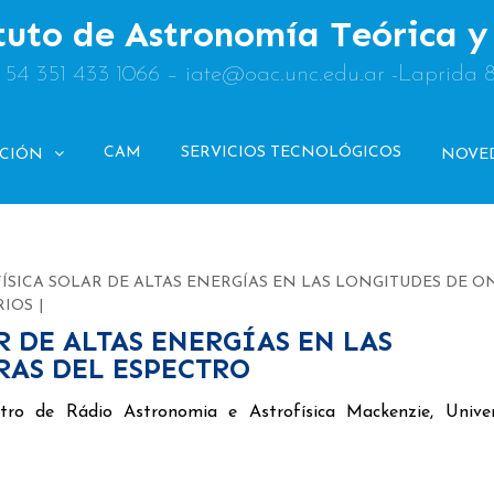
tuto de Astronomía Teórica 
: 54 351 433 1066 – iate@oac.unc.edu.ar -Laprida 
CAM
SERVICIOS TECNOLÓGICOS
ACIÓN
NOVE
 FÍSICA SOLAR DE ALTAS ENERGÍAS EN LAS LONGITUDES DE 
RIOS
R DE ALTAS ENERGÍAS EN LAS
RAS DEL ESPECTRO
ro de Rádio Astronomia e Astrofísica Mackenzie, Univer