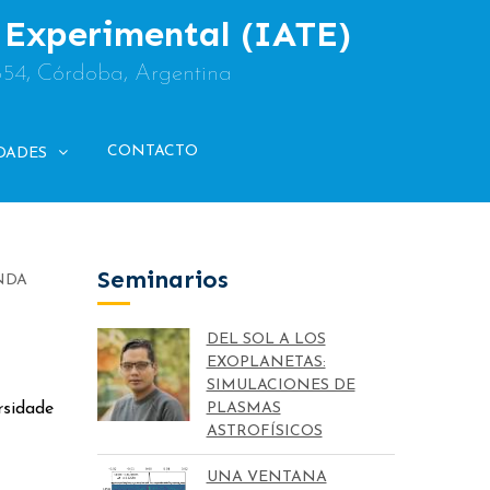
y Experimental (IATE)
854, Córdoba, Argentina
CONTACTO
DADES
Seminarios
ONDA
DEL SOL A LOS
EXOPLANETAS:
SIMULACIONES DE
sidade
PLASMAS
ASTROFÍSICOS
UNA VENTANA