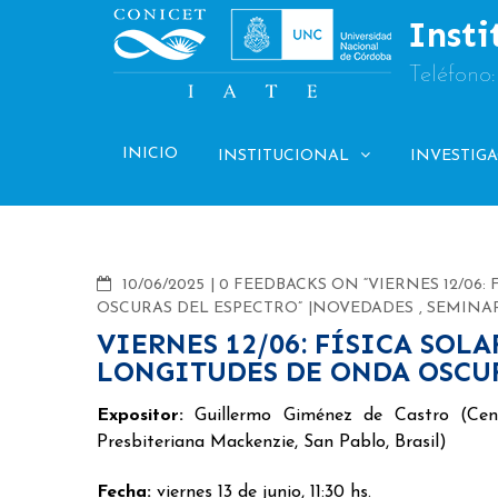
Skip
Insti
to
content
Teléfono
INICIO
INSTITUCIONAL
INVESTIG
COMMENTS
10/06/2025
0 FEEDBACKS ON “VIERNES 12/06:
OSCURAS DEL ESPECTRO”
NOVEDADES
,
SEMINA
VIERNES 12/06: FÍSICA SOLA
LONGITUDES DE ONDA OSCU
Expositor:
Guillermo Giménez de Castro (Cent
Presbiteriana Mackenzie, San Pablo, Brasil)
Fecha:
viernes 13 de junio, 11:30 hs.