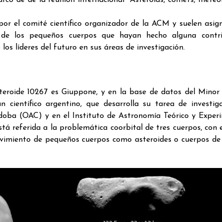
arco de de la reunión internacional “Asteroids, comets, meteo
por el comité científico organizador de la ACM y suelen asig
a de los pequeños cuerpos que hayan hecho alguna contri
os líderes del futuro en sus áreas de investigación.
teroide 10267 es Giuppone, y en la base de datos del Minor
 científico argentino, que desarrolla su tarea de investig
doba (OAC) y en el Instituto de Astronomía Teórico y Exper
stá referida a la problemática coorbital de tres cuerpos, con 
movimiento de pequeños cuerpos como asteroides o cuerpos d