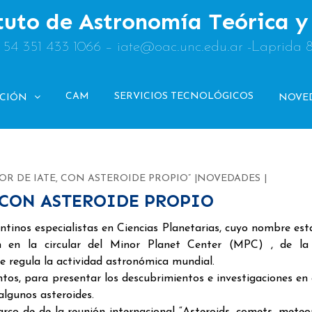
tuto de Astronomía Teórica 
: 54 351 433 1066 – iate@oac.unc.edu.ar -Laprida 
CAM
SERVICIOS TECNOLÓGICOS
ACIÓN
NOVE
OR DE IATE, CON ASTEROIDE PROPIO”
NOVEDADES
 CON ASTEROIDE PROPIO
tinos especialistas en Ciencias Planetarias, cuyo nombre est
n en la circular del Minor Planet Center (MPC) , de la
 regula la actividad astronómica mundial.
tos, para presentar los descubrimientos e investigaciones en 
lgunos asteroides.