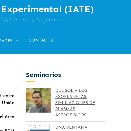
y Experimental (IATE)
854, Córdoba, Argentina
CONTACTO
DADES
Seminarios
DEL SOL A LOS
á entre
EXOPLANETAS:
 Unión
SIMULACIONES DE
PLASMAS
ASTROFÍSICOS
el área
UNA VENTANA