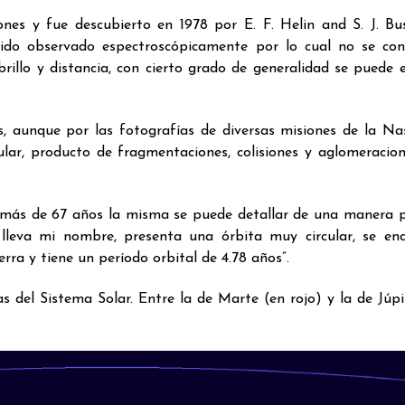
nes y fue descubierto en 1978 por E. F. Helin and S. J. Bu
sido observado espectroscópicamente por lo cual no se co
rillo y distancia, con cierto grado de generalidad se puede 
s, aunque por las fotografías de diversas misiones de la Na
lar, producto de fragmentaciones, colisiones y aglomeracio
or más de 67 años la misma se puede detallar de una manera p
 lleva mi nombre, presenta una órbita muy circular, se en
erra y tiene un período orbital de 4.78 años”.
as del Sistema Solar. Entre la de Marte (en rojo) y la de Júpi