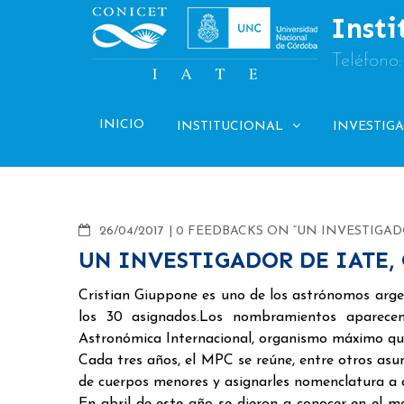
Skip
Insti
to
content
Teléfono
INICIO
INSTITUCIONAL
INVESTIG
COMMENTS
26/04/2017
0 FEEDBACKS ON “UN INVESTIGAD
UN INVESTIGADOR DE IATE,
Cristian Giuppone es uno de los astrónomos argen
los 30 asignados.Los nombramientos aparece
Astronómica Internacional, organismo máximo que
Cada tres años, el MPC se reúne, entre otros asun
de cuerpos menores y asignarles nomenclatura a a