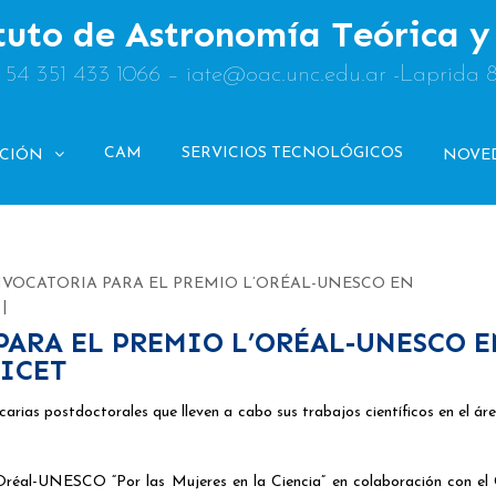
tuto de Astronomía Teórica 
: 54 351 433 1066 – iate@oac.unc.edu.ar -Laprida 
CAM
SERVICIOS TECNOLÓGICOS
ACIÓN
NOVE
NVOCATORIA PARA EL PREMIO L’ORÉAL-UNESCO EN
PARA EL PREMIO L’ORÉAL-UNESCO E
ICET
carias postdoctorales que lleven a cabo sus trabajos científicos en el áre
Oréal-UNESCO “Por las Mujeres en la Ciencia” en colaboración con el