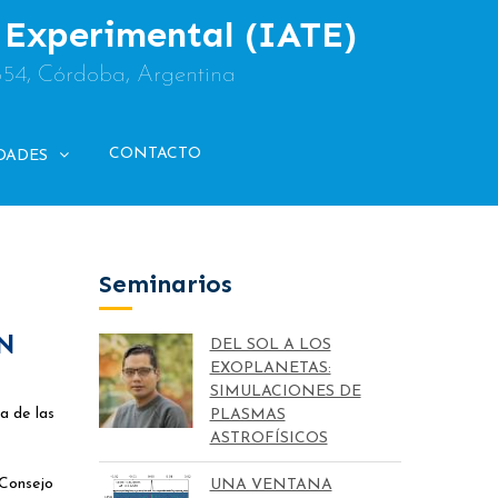
y Experimental (IATE)
854, Córdoba, Argentina
CONTACTO
DADES
Seminarios
N
DEL SOL A LOS
EXOPLANETAS:
SIMULACIONES DE
a de las
PLASMAS
ASTROFÍSICOS
 Consejo
UNA VENTANA