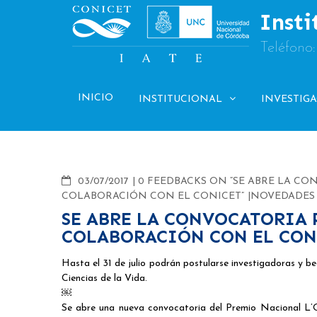
Skip
Insti
to
content
Teléfono
INICIO
INSTITUCIONAL
INVESTIG
COMMENTS
03/07/2017
0 FEEDBACKS ON “SE ABRE LA CO
COLABORACIÓN CON EL CONICET”
NOVEDADES
SE ABRE LA CONVOCATORIA 
COLABORACIÓN CON EL CON
Hasta el 31 de julio podrán postularse investigadoras y be
Ciencias de la Vida.
￼
Se abre una nueva convocatoria del Premio Nacional L’