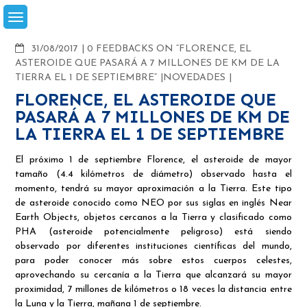
Skip
to
content
COMMENTS
31/08/2017
0 FEEDBACKS ON “FLORENCE, EL
ASTEROIDE QUE PASARÁ A 7 MILLONES DE KM DE LA
TIERRA EL 1 DE SEPTIEMBRE”
NOVEDADES
FLORENCE, EL ASTEROIDE QUE
PASARÁ A 7 MILLONES DE KM DE
LA TIERRA EL 1 DE SEPTIEMBRE
El próximo 1 de septiembre Florence, el asteroide de mayor
tamaño (4.4 kilómetros de diámetro) observado hasta el
momento, tendrá su mayor aproximación a la Tierra. Este tipo
de asteroide conocido como NEO por sus siglas en inglés Near
Earth Objects, objetos cercanos a la Tierra y clasificado como
PHA (asteroide potencialmente peligroso) está siendo
observado por diferentes instituciones científicas del mundo,
para poder conocer más sobre estos cuerpos celestes,
aprovechando su cercanía a la Tierra que alcanzará su mayor
proximidad, 7 millones de kilómetros o 18 veces la distancia entre
la Luna y la Tierra, mañana 1 de septiembre.