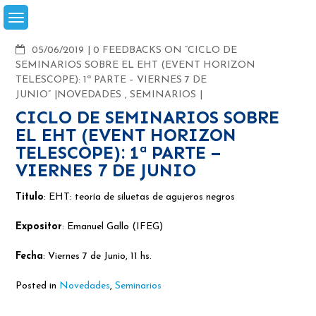
Skip
to
content
COMMENTS
05/06/2019
0 FEEDBACKS ON “CICLO DE
SEMINARIOS SOBRE EL EHT (EVENT HORIZON
TELESCOPE): 1ª PARTE – VIERNES 7 DE
JUNIO”
NOVEDADES
,
SEMINARIOS
CICLO DE SEMINARIOS SOBRE
EL EHT (EVENT HORIZON
TELESCOPE): 1ª PARTE –
VIERNES 7 DE JUNIO
Titulo
: EHT: teoría de siluetas de agujeros negros
Expositor
: Emanuel Gallo (IFEG)
Fecha
: Viernes 7 de Junio, 11 hs.
Posted in
Novedades
,
Seminarios