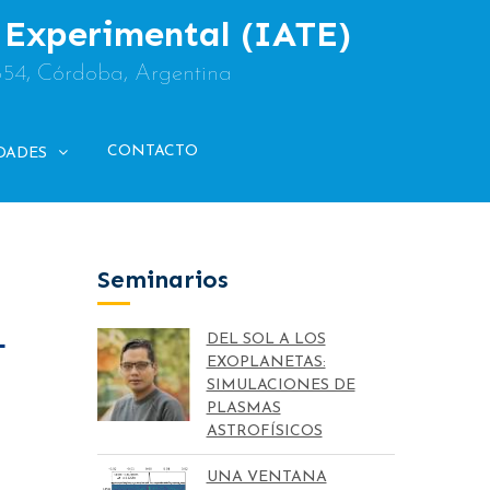
y Experimental (IATE)
854, Córdoba, Argentina
CONTACTO
DADES
Seminarios
L
DEL SOL A LOS
EXOPLANETAS:
SIMULACIONES DE
PLASMAS
ASTROFÍSICOS
UNA VENTANA