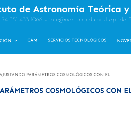
tuto de Astronomía Teórica 
: 54 351 433 1066 – iate@oac.unc.edu.ar -Laprida 
CAM
SERVICIOS TECNOLÓGICOS
ACIÓN
NOVE
6: AJUSTANDO PARÁMETROS COSMOLÓGICOS CON EL
 PARÁMETROS COSMOLÓGICOS CON E