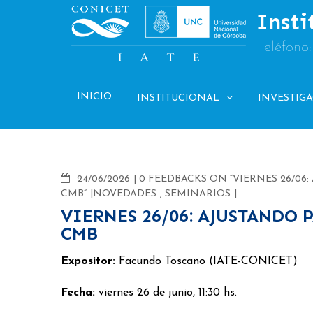
Skip
Insti
to
content
Teléfono
INICIO
INSTITUCIONAL
INVESTIG
COMMENTS
24/06/2026
0 FEEDBACKS ON “VIERNES 26/0
CMB”
NOVEDADES
,
SEMINARIOS
VIERNES 26/06: AJUSTANDO
CMB
Expositor:
Facundo Toscano (IATE-CONICET)
Fecha:
viernes 26 de junio, 11:30 hs.