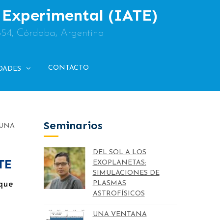
y Experimental (IATE)
854, Córdoba, Argentina
CONTACTO
DADES
Seminarios
 UNA
DEL SOL A LOS
TE
EXOPLANETAS:
SIMULACIONES DE
 que
PLASMAS
ASTROFÍSICOS
UNA VENTANA