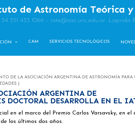
tuto de Astronomía Teórica 
: 54 351 433 1066 – iate@oac.unc.edu.ar -Laprida 
CAM
SERVICIOS TECNOLÓGICOS
ACIÓN
NOVE
NTO DE LA ASOCIACIÓN ARGENTINA DE ASTRONOMÍA PARA
EDADES
OCIACIÓN ARGENTINA DE
S DOCTORAL DESARROLLA EN EL IA
al en el marco del Premio Carlos Varsavsky, en el
 de los últimos dos años.