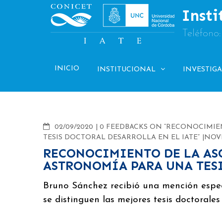
Skip
Insti
to
content
Teléfono
INICIO
INSTITUCIONAL
INVESTIG
COMMENTS
02/09/2020
0 FEEDBACKS ON “RECONOCIMIE
TESIS DOCTORAL DESARROLLA EN EL IATE”
NOV
RECONOCIMIENTO DE LA AS
ASTRONOMÍA PARA UNA TESI
Bruno Sánchez recibió una mención especi
se distinguen las mejores tesis doctorales