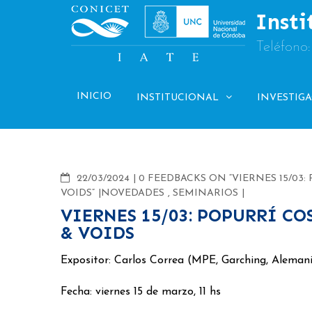
Skip
Insti
to
content
Teléfono
INICIO
INSTITUCIONAL
INVESTIG
COMMENTS
22/03/2024
0 FEEDBACKS ON “VIERNES 15/03
VOIDS”
NOVEDADES
,
SEMINARIOS
VIERNES 15/03: POPURRÍ C
& VOIDS
Expositor: Carlos Correa (MPE, Garching, Aleman
Fecha: viernes 15 de marzo, 11 hs