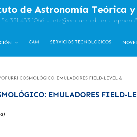
tuto de Astronomía Teórica 
: 54 351 433 1066 – iate@oac.unc.edu.ar -Laprida 
CAM
SERVICIOS TECNOLÓGICOS
ACIÓN
NOVE
: POPURRÍ COSMOLÓGICO: EMULADORES FIELD-LEVEL &
OSMOLÓGICO: EMULADORES FIELD-L
ia)