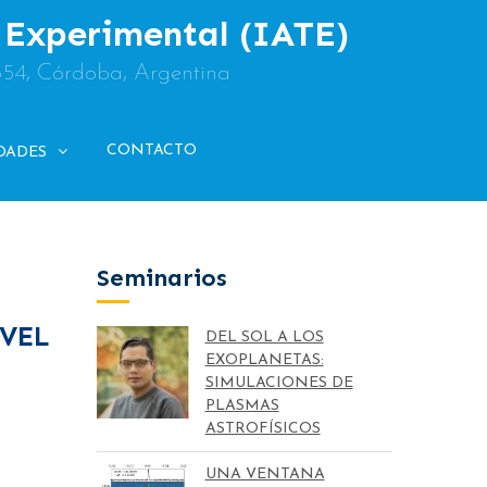
y Experimental (IATE)
854, Córdoba, Argentina
CONTACTO
DADES
Seminarios
EVEL
DEL SOL A LOS
EXOPLANETAS:
SIMULACIONES DE
PLASMAS
ASTROFÍSICOS
UNA VENTANA