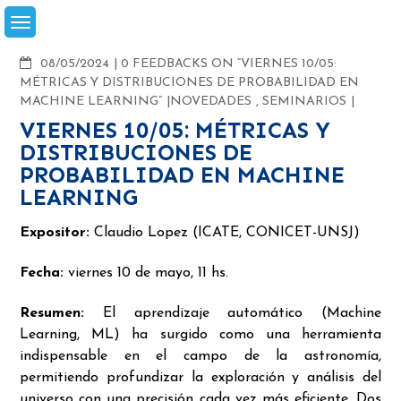
Skip
to
content
COMMENTS
08/05/2024
0 FEEDBACKS ON “VIERNES 10/05:
MÉTRICAS Y DISTRIBUCIONES DE PROBABILIDAD EN
MACHINE LEARNING”
NOVEDADES
,
SEMINARIOS
VIERNES 10/05: MÉTRICAS Y
DISTRIBUCIONES DE
PROBABILIDAD EN MACHINE
LEARNING
Expositor:
Claudio Lopez (ICATE, CONICET-UNSJ)
Fecha:
viernes 10 de mayo, 11 hs.
Resumen:
El aprendizaje automático (Machine
Learning, ML) ha surgido como una herramienta
indispensable en el campo de la astronomía,
permitiendo profundizar la exploración y análisis del
universo con una precisión cada vez más eficiente. Dos