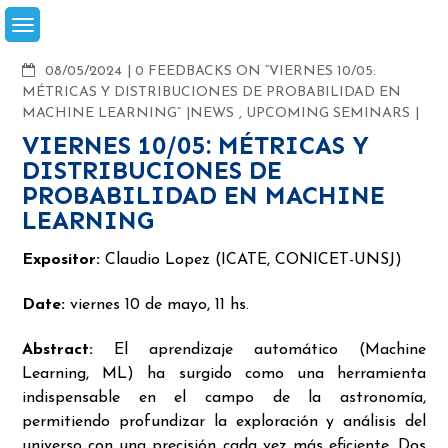
Skip
to
content
COMMENTS
08/05/2024
0 FEEDBACKS ON “VIERNES 10/05:
MÉTRICAS Y DISTRIBUCIONES DE PROBABILIDAD EN
MACHINE LEARNING”
NEWS
,
UPCOMING SEMINARS
VIERNES 10/05: MÉTRICAS Y
DISTRIBUCIONES DE
PROBABILIDAD EN MACHINE
LEARNING
Expositor:
Claudio Lopez (ICATE, CONICET-UNSJ)
Date:
viernes 10 de mayo, 11 hs.
Abstract:
El aprendizaje automático (Machine
Learning, ML) ha surgido como una herramienta
indispensable en el campo de la astronomía,
permitiendo profundizar la exploración y análisis del
universo con una precisión cada vez más eficiente. Dos