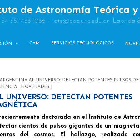
tuto de Astronomía Teórica 
: 54 351 433 1066 – iate@oac.unc.edu.ar -Laprida 
CAM
SERVICIOS TECNOLÓGICOS
ACIÓN
NOVE
 ARGENTINA AL UNIVERSO: DETECTAN POTENTES PULSOS DE
CIENCIA
,
NOVEDADES
L UNIVERSO: DETECTAN POTENTES
AGNÉTICA
 recientemente doctorada en el Instituto de Astr
etectar cientos de pulsos gigantes de un magneta
entos del cosmos. El hallazgo, realizado co