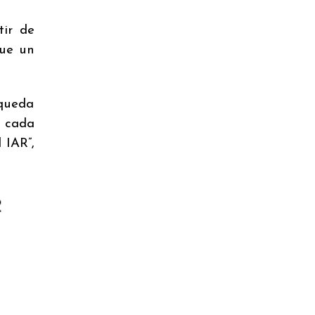
tir de
Fue un
 queda
e cada
 IAR”,