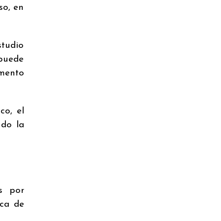
so, en
studio
 puede
omento
co, el
ndo la
s por
ica de