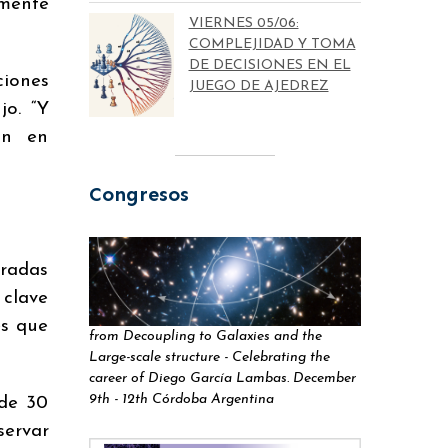
amente
VIERNES 05/06:
COMPLEJIDAD Y TOMA
DE DECISIONES EN EL
ciones
JUEGO DE AJEDREZ
jo. “Y
ón en
Congresos
aradas
 clave
es que
from Decoupling to Galaxies and the
Large-scale structure - Celebrating the
career of Diego García Lambas. December
9th - 12th Córdoba Argentina
 de 30
servar