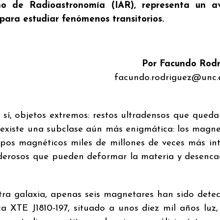
tino de Radioastronomía (IAR), representa un a
 para estudiar fenómenos transitorios.
Por Facundo Rodr
facundo.rodriguez@unc.
 sí, objetos extremos: restos ultradensos que queda
o existe una subclase aún más enigmática: los magne
os magnéticos miles de millones de veces más in
oderosos que pueden deformar la materia y desenc
ra galaxia, apenas seis magnetares han sido dete
ca XTE J1810-197, situado a unos diez mil años luz,