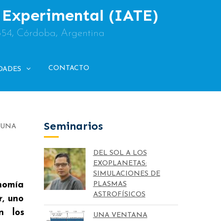
y Experimental (IATE)
854, Córdoba, Argentina
CONTACTO
DADES
Seminarios
 UNA
DEL SOL A LOS
EXOPLANETAS:
SIMULACIONES DE
onomía
PLASMAS
ASTROFÍSICOS
r, uno
n los
UNA VENTANA