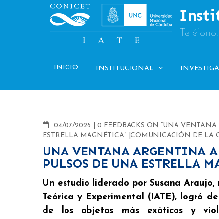
Skip
Insti
to
content
Teléfono
INICIO
INSTITUCIONAL
INVESTIG
COMMENTS
04/07/2026
0 FEEDBACKS ON “UNA VENTANA
ESTRELLA MAGNÉTICA”
COMUNICACIÓN DE LA 
UNA VENTANA ARGENTINA A
PULSOS DE UNA ESTRELLA M
Un estudio liderado por Susana Araujo,
Teórica y Experimental (IATE), logró d
de los objetos más exóticos y viol