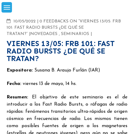
Skip
to
content
COMMENTS
10/05/2022
0 FEEDBACKS ON “VIERNES 13/05: FRB
101: FAST RADIO BURSTS ¿DE QUÉ SE
TRATAN?”
NOVEDADES
,
SEMINARIOS
VIERNES 13/05: FRB 101: FAST
RADIO BURSTS ¿DE QUÉ SE
TRATAN?
Expositora:
Susana B. Araujo Furlán (IAR)
Fecha:
viernes 13 de mayo, 14 hs.
Resumen:
El objetivo de este seminario es el de
introducir a los Fast Radio Bursts, o ráfagas de radio
rápidas: fenómenos transitorios ultra-rápidos de origen
cósmico en frecuencias de radio. Los mismos tienen
como posibles fuentes de origen a los magnetares
(estrellas de neutrones jóvenes) pero aún no se sabe