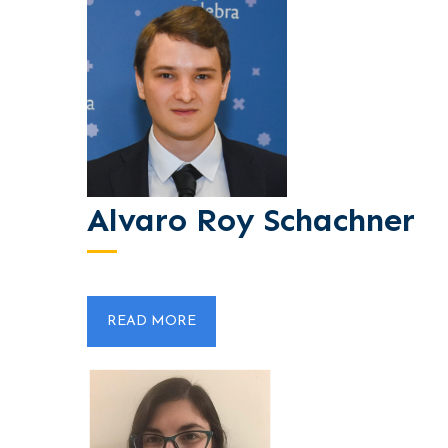
Alvaro Roy Schachner
READ MORE