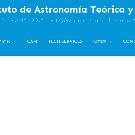
tuto de Astronomía Teórica 
: 54 351 433 1066 – iate@oac.unc.edu.ar -Laprida 
CAM
TECH SERVICES
CON
TION
NEWS