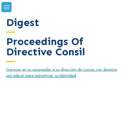
Skip
to
content
Digest
Proceedings Of
Directive Consil
Ingresar en su navegador a su dirección de correo con dominio
unc.edu.ar para autenticar su identidad