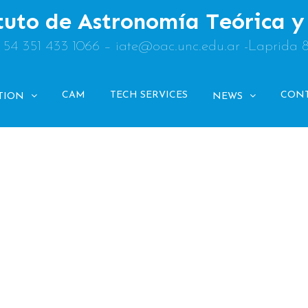
tuto de Astronomía Teórica 
: 54 351 433 1066 – iate@oac.unc.edu.ar -Laprida 
CAM
TECH SERVICES
CON
TION
NEWS