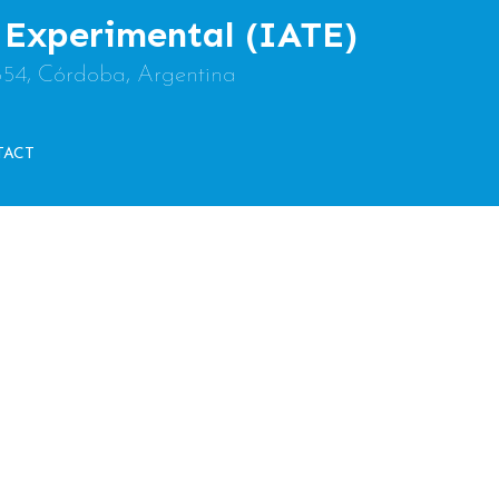
y Experimental (IATE)
854, Córdoba, Argentina
TACT