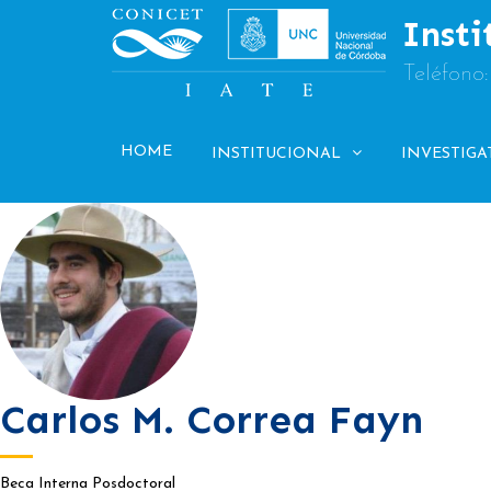
Skip
Insti
to
content
Teléfono
HOME
INSTITUCIONAL
INVESTIGA
Carlos M. Correa Fayn
Beca Interna Posdoctoral