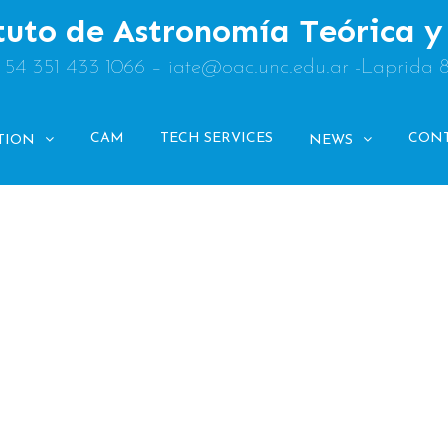
tuto de Astronomía Teórica 
: 54 351 433 1066 – iate@oac.unc.edu.ar -Laprida 
CAM
TECH SERVICES
CON
TION
NEWS