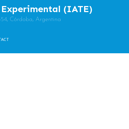
y Experimental (IATE)
854, Córdoba, Argentina
TACT