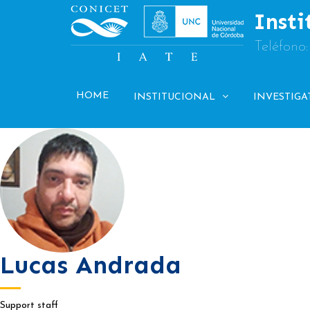
Skip
Insti
to
content
Teléfono
HOME
INSTITUCIONAL
INVESTIGA
Lucas Andrada
Support staff