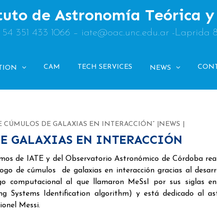
tuto de Astronomía Teórica 
: 54 351 433 1066 – iate@oac.unc.edu.ar -Laprida 
CAM
TECH SERVICES
CON
TION
NEWS
E CÚMULOS DE GALAXIAS EN INTERACCIÓN”
NEWS
DE GALAXIAS EN INTERACCIÓN
mos de IATE y del Observatorio Astronómico de Córdoba rea
ogo de cúmulos de galaxias en interacción gracias al desarr
go computacional al que llamaron MeSsI por sus siglas en
ng Systems Identification algorithm) y está dedicado al as
ionel Messi.