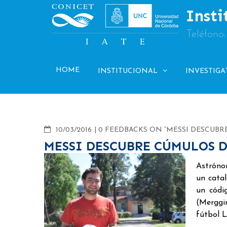
Skip
Insti
to
content
Teléfono
HOME
INSTITUCIONAL
INVESTIGA
COMMENTS
10/03/2016
0 FEEDBACKS ON “MESSI DESCUBR
MESSI DESCUBRE CÚMULOS 
Astróno
un catal
un códi
(Merggi
fútbol L