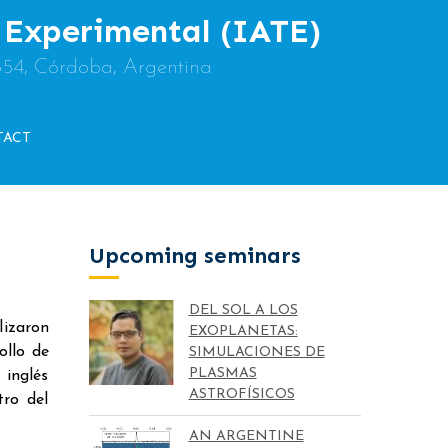
y Experimental (IATE)
854, Córdoba, Argentina
TACT
Upcoming seminars
DEL SOL A LOS
lizaron
EXOPLANETAS:
ollo de
SIMULACIONES DE
PLASMAS
 inglés
ASTROFÍSICOS
tro del
AN ARGENTINE