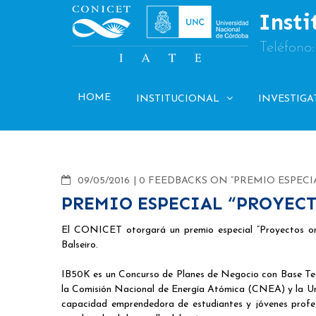
Skip
Insti
to
content
Teléfono
HOME
INSTITUCIONAL
INVESTIGA
COMMENTS
09/05/2016
0 FEEDBACKS ON “PREMIO ESPECI
PREMIO ESPECIAL “PROYECT
El CONICET otorgará un premio especial “Proyectos ori
Balseiro.
IB50K es un Concurso de Planes de Negocio con Base Tecn
la Comisión Nacional de Energía Atómica (CNEA) y la Un
capacidad emprendedora de estudiantes y jóvenes profes