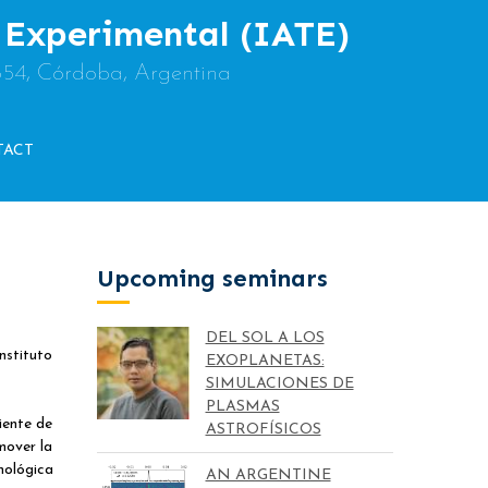
y Experimental (IATE)
854, Córdoba, Argentina
TACT
Upcoming seminars
DEL SOL A LOS
nstituto
EXOPLANETAS:
SIMULACIONES DE
PLASMAS
iente de
ASTROFÍSICOS
mover la
nológica
AN ARGENTINE