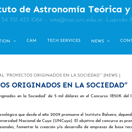
tuto de Astronomía Teórica 
: 54 351 433 1066 – iate@oac.unc.edu.ar -Laprida 
CAM
TECH SERVICES
CON
TION
NEWS
AL “PROYECTOS ORIGINADOS EN LA SOCIEDAD””
NEWS
OS ORIGINADOS EN LA SOCIEDAD”
ginados en la Sociedad” de 5 mil dólares en el Concurso IB50K del I
ológica que desde el año 2009 promueve el Instituto Balseiro, depend
iversidad Nacional de Cuyo (UNCuyo). El objetivo del concurso es pro
ionales, fomentar la creación y/o desarrollo de empresas de base tec