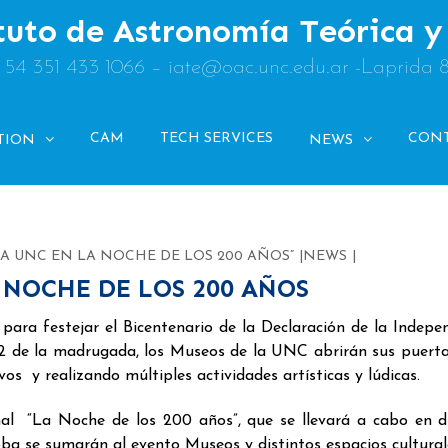
tuto de Astronomía Teórica 
: 54 351 433 1066 – iate@oac.unc.edu.ar -Laprida 
CAM
TECH SERVICES
CON
TION
NEWS
LA UNC EN LA NOCHE DE LOS 200 AÑOS”
NEWS
 NOCHE DE LOS 200 AÑOS
ara festejar el Bicentenario de la Declaración de la Indepe
 02 de la madrugada, los Museos de la UNC abrirán sus puert
os y realizando múltiples actividades artísticas y lúdicas.
nal “La Noche de los 200 años”, que se llevará a cabo en d
a se sumarán al evento Museos y distintos espacios cultural