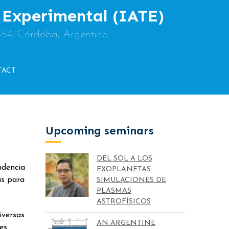
y Experimental (IATE)
854, Córdoba, Argentina
TACT
Upcoming seminars
DEL SOL A LOS
ndencia
EXOPLANETAS:
as para
SIMULACIONES DE
PLASMAS
ASTROFÍSICOS
iversas
AN ARGENTINE
es.