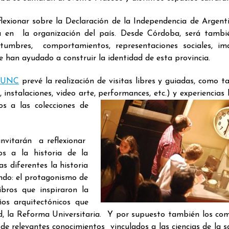
eflexionar sobre la Declaración de la Independencia de Argen
cia en la organización del país. Desde Córdoba, será tamb
tumbres, comportamientos, representaciones sociales, im
e han ayudado a construir la identidad de esta provincia.
a UNC
prevé la realización de visitas libres y guiadas, como t
, instalaciones, video arte, performances, etc.
) y experiencias 
s a las colecciones de
nvitarán a reflexionar
os a la historia de la
s diferentes la historia
ndo: el protagonismo de
ibros que inspiraron la
ños arquitectónicos que
dad, la Reforma Universitaria. Y por supuesto también los co
s de relevantes conocimientos vinculados a las ciencias de la sa