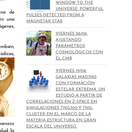
WINDOW TO THE
UNIVERSE: POWERFUL
tina de
PULSES DETECTED FROM A
ién una
MAGNETAR STAR
ágenes,
VIERNES 26/06:
AJUSTANDO
PARÁMETROS
ambién,
COSMOLÓGICOS CON
lúdicas,
EL CMB
VIERNES 19/06:
GALAXIAS MASIVAS
CON FORMACIÓN
ESTELAR EXTREMA. UN
ESTUDIO A PARTIR DE
CORRELACIONES EN Z-SPACE EN
SIMULACIONES TNG300 Y TNG-
CLUSTER EN EL MARCO DE LA
MATERIA ESTRUCTURA EN GRAN
mienzos
ESCALA DEL UNIVERSO.
lud, la