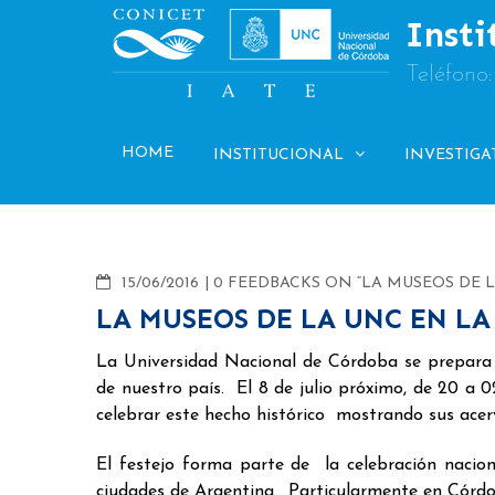
Skip
Insti
to
content
Teléfono
HOME
INSTITUCIONAL
INVESTIGA
COMMENTS
15/06/2016
0 FEEDBACKS ON “LA MUSEOS DE 
LA MUSEOS DE LA UNC EN LA
La Universidad Nacional de Córdoba se prepara p
de nuestro país. El 8 de julio próximo, de 20 a
celebrar este hecho histórico mostrando sus acerv
El festejo forma parte de la celebración nacio
ciudades de Argentina. Particularmente en Córdob