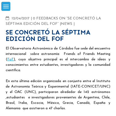
Skip
to
content
COMMENTS
12/04/2017
0 FEEDBACKS ON “SE CONCRETÓ LA
SÉPTIMA EDICIÓN DEL FOF”
NEWS
SE CONCRETÓ LA SÉPTIMA
EDICIÓN DEL FOF
El Observatorio Astronómico de Córdoba fue sede del encuentro
internacional sobre astronomía Friends of Friends Meeting
(
FoF
), cuyo objetivo principal es el intercambio de ideas y
conocimientos entre estudiantes, investigadores y la comunidad
científica.
En esta última edición organizada en conjunto entre el Instituto
de Astronomía Teórica y Experimental (IATE-CONICET/UNC)
y el OAC (UNC), participaron alrededor de 142 astrónomos
,estudiantes e investigadores provenientes de Argentina, Chile,
Brasil, Italia, Escocia, México, Grecia, Canadá, España y
Alemania que asistieron a 47 charlas.