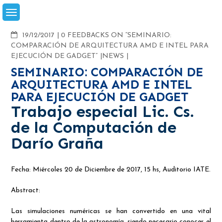
Skip
to
content
COMMENTS
19/12/2017
0 FEEDBACKS ON “SEMINARIO:
COMPARACIÓN DE ARQUITECTURA AMD E INTEL PARA
EJECUCIÓN DE GADGET”
NEWS
SEMINARIO: COMPARACIÓN DE
ARQUITECTURA AMD E INTEL
PARA EJECUCIÓN DE GADGET
Trabajo especial Lic. Cs.
de la Computación de
Darío Graña
Fecha: Miércoles 20 de Diciembre de 2017, 15 hs, Auditorio IATE.
Abstract:
Las simulaciones numéricas se han convertido en una vital
herramienta dentro de la astronomía, siendo necesario conocer el