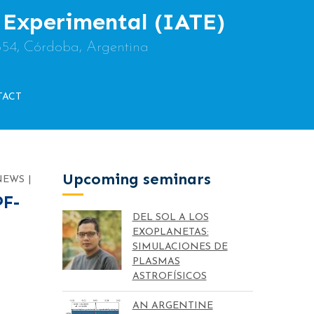
y Experimental (IATE)
854, Córdoba, Argentina
TACT
Upcoming seminars
NEWS
F-
DEL SOL A LOS
EXOPLANETAS:
SIMULACIONES DE
PLASMAS
ASTROFÍSICOS
AN ARGENTINE