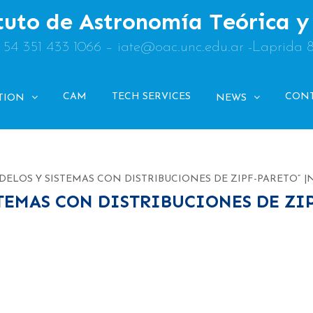
tuto de Astronomía Teórica 
: 54 351 433 1066 – iate@oac.unc.edu.ar -Laprida 
CAM
TECH SERVICES
CON
TION
NEWS
DELOS Y SISTEMAS CON DISTRIBUCIONES DE ZIPF-PARETO”
TEMAS CON DISTRIBUCIONES DE ZIP