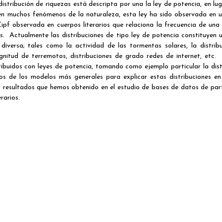
stribución de riquezas está descripta por una la ley de potencia, en lug
en muchos fenómenos de la naturaleza, esta ley ha sido observada en 
Zipf observada en cuerpos literarios que relaciona la frecuencia de una
es. Actualmente las distribuciones de tipo ley de potencia constituyen 
iversa; tales como la actividad de las tormentas solares, la distrib
agnitud de terremotos, distribuciones de grado redes de internet, etc.
ribuidos con leyes de potencia, tomando como ejemplo particular la dist
nos de los modelos más generales para explicar estas distribuciones en
os resultados que hemos obtenido en el estudio de bases de datos de par
rarios.