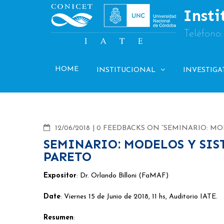
Skip
Insti
to
content
Teléfono
HOME
INSTITUCIONAL
INVESTIGA
COMMENTS
12/06/2018
0 FEEDBACKS ON “SEMINARIO: MO
SEMINARIO: MODELOS Y SIS
PARETO
Expositor
: Dr. Orlando Billoni (FaMAF)
Date
: Viernes 15 de Junio de 2018, 11 hs, Auditorio IATE.
Resumen
: