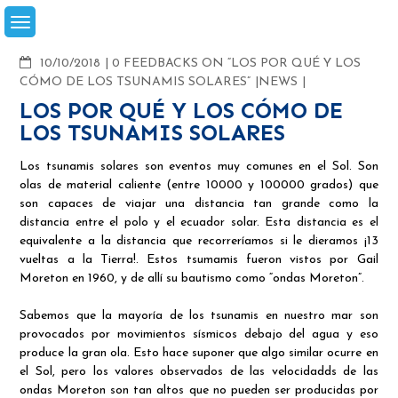
Skip
to
content
COMMENTS
10/10/2018
0 FEEDBACKS ON “LOS POR QUÉ Y LOS
CÓMO DE LOS TSUNAMIS SOLARES”
NEWS
LOS POR QUÉ Y LOS CÓMO DE
LOS TSUNAMIS SOLARES
Los tsunamis solares son eventos muy comunes en el Sol. Son
olas de material caliente (entre 10000 y 100000 grados) que
son capaces de viajar una distancia tan grande como la
distancia entre el polo y el ecuador solar. Esta distancia es el
equivalente a la distancia que recorreríamos si le dieramos ¡13
vueltas a la Tierra!. Estos tsumamis fueron vistos por Gail
Moreton en 1960, y de allí su bautismo como “ondas Moreton”.
Sabemos que la mayoría de los tsunamis en nuestro mar son
provocados por movimientos sísmicos debajo del agua y eso
produce la gran ola. Esto hace suponer que algo similar ocurre en
el Sol, pero los valores observados de las velocidadds de las
ondas Moreton son tan altos que no pueden ser producidas por