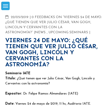
Skip
to
content
COMMENTS
22/05/2019
0 FEEDBACKS ON “VIERNES 24 DE MAYO:
¿QUÉ TIENEN QUE VER JULIO CÉSAR, VAN GOGH,
LINCOLN Y CERVANTES CON LA
ASTRONOMÍA?”
NEWS
,
UPCOMING SEMINARS
VIERNES 24 DE MAYO: ¿QUÉ
TIENEN QUE VER JULIO CÉSAR,
VAN GOGH, LINCOLN Y
CERVANTES CON LA
ASTRONOMÍA?
Seminario IATE
Título:
¿Qué tienen que ver Julio César, Van Gogh, Lincoln y
Cervantes con la astronomía?
Expositor:
Dr. Felipe Ramos Almendares (IATE)
Date:
Viernes 24 de mayo de 2019, 11 hs, Auditorio IATE.