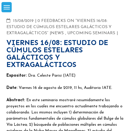
Skip
to
content
COMMENTS
15/08/2019
0 FEEDBACKS ON “VIERNES 16/08:
ESTUDIO DE CÚMULOS ESTELARES GALÁCTICOS Y
EXTRAGALÁCTICOS”
NEWS
,
UPCOMING SEMINARS
VIERNES 16/08: ESTUDIO DE
CÚMULOS ESTELARES
GALÁCTICOS Y
EXTRAGALÁCTICOS
Expositor:
Dra. Celeste Parisi (IATE)
Date:
Viernes 16 de agosto de 2019, 11 hs, Auditorio IATE.
Abstract:
En este seminario mostraré resumidamente los
proyectos en los cuales me encuentro actualmente trabajando o
colaborando. Los mismos incluyen 1) determinación de
parámetros fundamentales de cúmulos globulares del Bulge de la
Vía Láctea; 2) búsqueda de poblaciones múltiples en cúmulos
estelares de la Nube Mayor de Magallanes; 3) estudio del