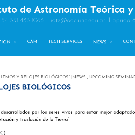
tuto de Astronomía Teórica 
: 54 351 433 1066 – iate@oac.unc.edu.ar -Laprida 
CAM
TECH SERVICES
CON
TION
NEWS
 RITMOS Y RELOJES BIOLÓGICOS”
NEWS
,
UPCOMING SEMINA
ELOJES BIOLÓGICOS
desarrollados por los seres vivos para estar mejor adaptado
ación y traslación de la Tierra”
NC)