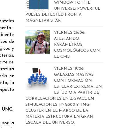
WINDOW TO THE
UNIVERSE: POWERFUL
PULSES DETECTED FROM A
MAGNETAR STAR
entales
imento-
VIERNES 26/06:
mbiente
AJUSTANDO
aces de
PARÁMETROS
gicos y
COSMOLÓGICOS CON
terias,
EL CMB
arte de
VIERNES 19/06:
eratura
GALAXIAS MASIVAS
arla se
CON FORMACIÓN
nto, la
ESTELAR EXTREMA. UN
impacto
ESTUDIO A PARTIR DE
CORRELACIONES EN Z-SPACE EN
SIMULACIONES TNG300 Y TNG-
la UNC.
CLUSTER EN EL MARCO DE LA
MATERIA ESTRUCTURA EN GRAN
ESCALA DEL UNIVERSO.
 por la