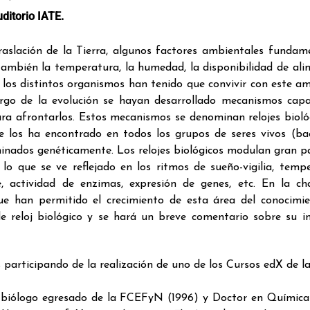
uditorio
IATE
.
aslación de la Tierra, algunos factores ambientales fundam
o también la temperatura, la humedad, la disponibilidad de al
a, los distintos organismos han tenido que convivir con este a
argo de la evolución se hayan desarrollado mecanismos cap
para afrontarlos. Estos mecanismos se denominan relojes bioló
Se los ha encontrado en todos los grupos de seres vivos (bac
rminados genéticamente. Los relojes biológicos modulan gran p
 lo que se ve reflejado en los ritmos de sueño-vigilia, temp
, actividad de enzimas, expresión de genes, etc. En la ch
e han permitido el crecimiento de esta área del conocimie
de reloj biológico y se hará un breve comentario sobre su 
participando de la realización de uno de los Cursos edX de 
 biólogo egresado de la FCEFyN (1996) y Doctor en Química