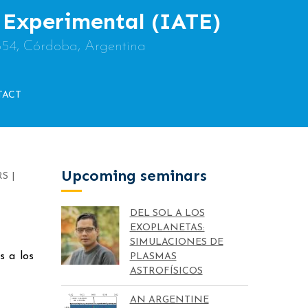
y Experimental (IATE)
854, Córdoba, Argentina
TACT
Upcoming seminars
RS
DEL SOL A LOS
EXOPLANETAS:
SIMULACIONES DE
s a los
PLASMAS
ASTROFÍSICOS
AN ARGENTINE