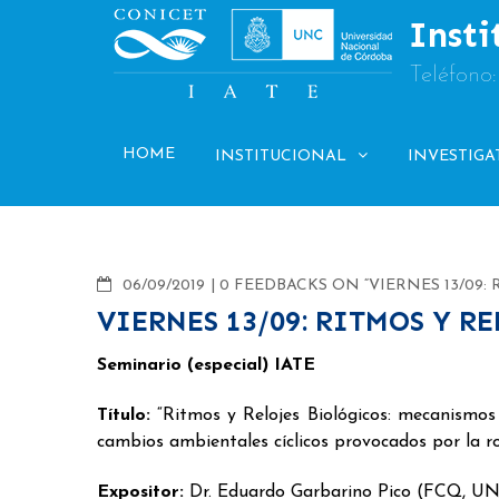
Skip
Insti
to
content
Teléfono
HOME
INSTITUCIONAL
INVESTIGA
COMMENTS
06/09/2019
0 FEEDBACKS ON “VIERNES 13/09:
VIERNES 13/09: RITMOS Y R
Seminario
(especial)
IATE
Título:
“Ritmos y Relojes Biológicos: mecanismos 
cambios ambientales cíclicos provocados por la rot
Expositor:
Dr. Eduardo Garbarino Pico (FCQ, U