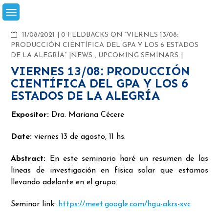
Skip
to
content
COMMENTS
11/08/2021
0 FEEDBACKS ON “VIERNES 13/08:
PRODUCCIÓN CIENTÍFICA DEL GPA Y LOS 6 ESTADOS
DE LA ALEGRÍA”
NEWS
,
UPCOMING SEMINARS
VIERNES 13/08: PRODUCCIÓN
CIENTÍFICA DEL GPA Y LOS 6
ESTADOS DE LA ALEGRÍA
Expositor:
Dra. Mariana Cécere
Date:
viernes 13 de agosto, 11 hs.
Abstract:
En este seminario haré un resumen de las
líneas de investigación en física solar que estamos
llevando adelante en el grupo.
Seminar link:
https://meet.google.com/hgu-akrs-xvc