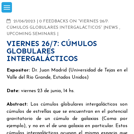
Skip
to
content
COMMENTS
21/06/2023
0 FEEDBACKS ON “VIERNES 26/7:
CÚMULOS GLOBULARES INTERGALÁCTICOS”
NEWS
,
UPCOMING SEMINARS
VIERNES 26/7: CÚMULOS
GLOBULARES
INTERGALÁCTICOS
Expositor:
Dr. Juan Madrid (Universidad de Tejas en el
Valle del Río Grande, Estados Unidos)
Date:
viernes 23 de junio, 14 hs.
Abstract:
Los cúmulos globulares intergalácticos son
cúmulos de estrellas que se encuentran en el potencial
gravitatorio de un cúmulo de galaxias (Coma por
ejemplo), y no en el de una galaxia en particular. Estos
cúmulos intergalácticos ocupan el mismo espacio que