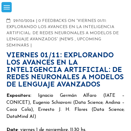
Skip
to
content
COMMENTS
29/10/2024
0 FEEDBACKS ON “VIERNES 01/11:
EXPLORANDO LOS AVANCES EN LA INTELIGENCIA
ARTIFICIAL: DE REDES NEURONALES A MODELOS DE
LENGUAJE AVANZADOS”
NEWS
,
UPCOMING
SEMINARS
VIERNES 01/11: EXPLORANDO
LOS AVANCES EN LA
INTELIGENCIA ARTIFICIAL: DE
REDES NEURONALES A MODELOS
DE LENGUAJE AVANZADOS
Expositors:
Ignacio Germán Alfaro (IATE –
CONICET), Eugenio Schiavoni (Data Science; Andina –
Coca Cola), Ernesto J. H. Flores (Data Science;
DataMind AI)
Date
: viernes 1 de noviembre, 11:30 hs.