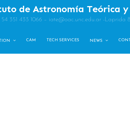
tuto de Astronomía Teórica 
: 54 351 433 1066 – iate@oac.unc.edu.ar -Laprida 
CAM
TECH SERVICES
CON
TION
NEWS