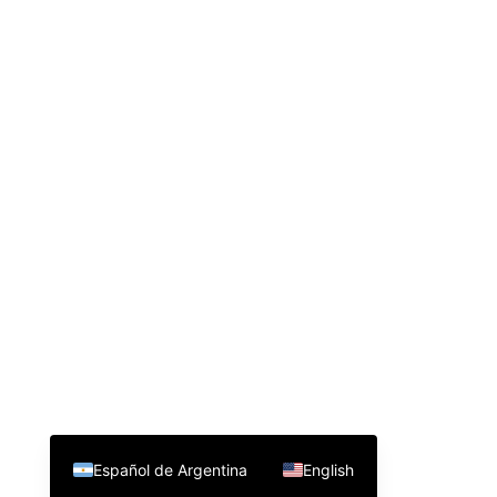
Español de Argentina
English