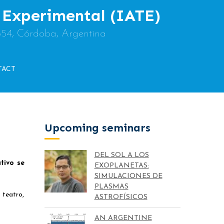
y Experimental (IATE)
854, Córdoba, Argentina
TACT
Upcoming seminars
DEL SOL A LOS
tivo se
EXOPLANETAS:
SIMULACIONES DE
PLASMAS
 teatro,
ASTROFÍSICOS
AN ARGENTINE