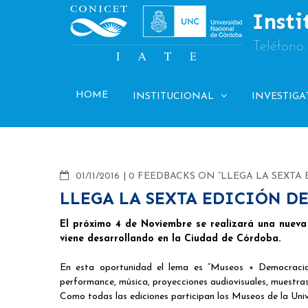
Skip
Insti
to
content
Teléfono
HOME
INSTITUCIONAL
INVESTIGA
COMMENTS
01/11/2016
0 FEEDBACKS ON “LLEGA LA SEXTA
LLEGA LA SEXTA EDICIÓN D
El próximo 4 de Noviembre se realizará una nueva
viene desarrollando en la Ciudad de Córdoba.
En esta oportunidad el lema es “Museos + Democracia C
performance, música, proyecciones audiovisuales, muestras i
Como todas las ediciones participan los Museos de la Uni