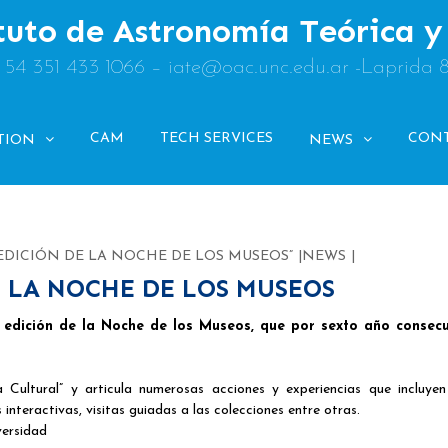
tuto de Astronomía Teórica 
: 54 351 433 1066 – iate@oac.unc.edu.ar -Laprida 
CAM
TECH SERVICES
CON
TION
NEWS
 EDICIÓN DE LA NOCHE DE LOS MUSEOS”
NEWS
E LA NOCHE DE LOS MUSEOS
 edición de la Noche de los Museos, que por sexto año consecu
ultural” y articula numerosas acciones y experiencias que incluyen
nteractivas, visitas guiadas a las colecciones entre otras.
versidad