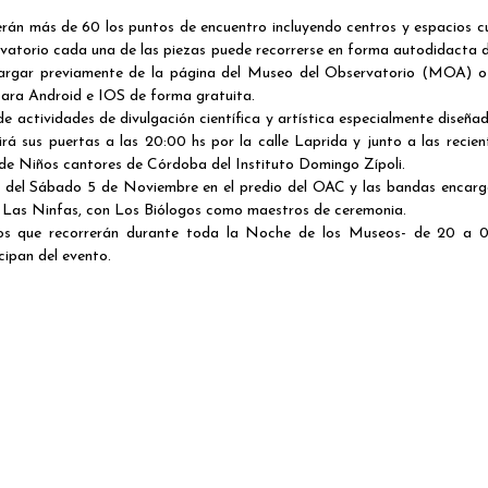
erán más de 60 los puntos de encuentro incluyendo centros y espacios cu
servatorio cada una de las piezas puede recorrerse en forma autodidacta 
scargar previamente de la página del Museo del Observatorio (MOA) 
para Android e IOS de forma gratuita.
e actividades de divulgación científica y artística especialmente diseña
á sus puertas a las 20:00 hs por la calle Laprida y junto a las recie
 de Niños cantores de Córdoba del Instituto Domingo Zípoli.
da del Sábado 5 de Noviembre en el predio del OAC y las bandas encar
y y Las Ninfas, con Los Biólogos como maestros de ceremonia.
tos que recorrerán durante toda la Noche de los Museos- de 20 a 0
cipan del evento.