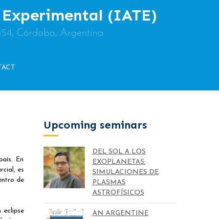
y Experimental (IATE)
854, Córdoba, Argentina
TACT
Upcoming seminars
DEL SOL A LOS
país. En
EXOPLANETAS:
rcial, es
SIMULACIONES DE
entro de
PLASMAS
ASTROFÍSICOS
 eclipse
AN ARGENTINE