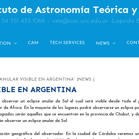
tuto de Astronomía Teórica 
: 54 351 433 1066 – iate@oac.unc.edu.ar -Laprida 
CAM
TECH SERVICES
CON
TION
NEWS
 ANULAR VISIBLE EN ARGENTINA”
NEWS
IBLE EN ARGENTINA
bservar un eclipse anular de Sol el cual será visible desde todo el 
sur de África. En la mayoría de los lugares podrá observarse un eclipse pa
ilegiados serán aquellos que se encuentren en la provincia de Chubut, y d
 observar un eclipse anular de Sol.
zación geográfica del observador. En la ciudad de Córdoba veremos un