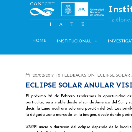
Skip
Insti
to
content
Teléfono
HOME
INSTITUCIONAL
INVESTIGA
COMMENTS
20/02/2017
0 FEEDBACKS ON “ECLIPSE SOLAR
ECLIPSE SOLAR ANULAR VIS
El próximo 26 de Febrero tendremos la oportunidad de o
particular, será visible desde el sur de América del Sur y 
decir, la Luna ocultará solo una porción del Sol. Los priv
la delgada zona marcada en la imagen, desde donde podrán
￼￼El inicio y duración del eclipse depende de la locali