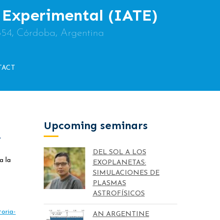
y Experimental (IATE)
854, Córdoba, Argentina
TACT
Upcoming seminars
7
DEL SOL A LOS
a la
EXOPLANETAS:
SIMULACIONES DE
PLASMAS
ASTROFÍSICOS
toria-
AN ARGENTINE