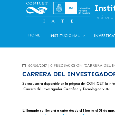
Skip
Insti
to
content
Teléfono
HOME
INSTITUCIONAL
INVESTIGA
COMMENTS
20/02/2017
0 FEEDBACKS ON “CARRERA DEL I
CARRERA DEL INVESTIGADOR
Se encuentra disponible en la página del CONICET la info
Carrera del Investigador Científico y Tecnológico 2017.
El llamado se llevará a cabo desde el 1 hasta el 31 de m