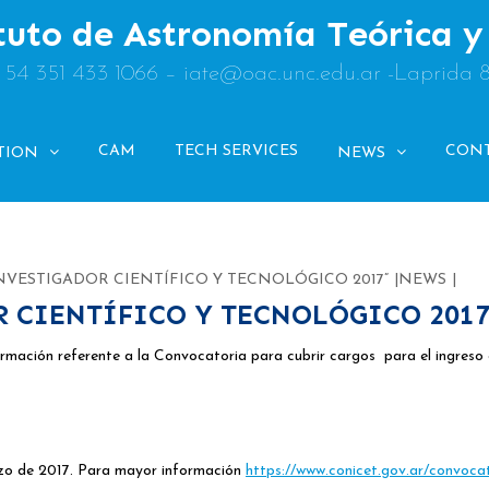
tuto de Astronomía Teórica 
: 54 351 433 1066 – iate@oac.unc.edu.ar -Laprida 
CAM
TECH SERVICES
CON
TION
NEWS
NVESTIGADOR CIENTÍFICO Y TECNOLÓGICO 2017”
NEWS
 CIENTÍFICO Y TECNOLÓGICO 201
rmación referente a la Convocatoria para cubrir cargos para el ingreso 
arzo de 2017. Para mayor información
https://www.conicet.gov.ar/convoca