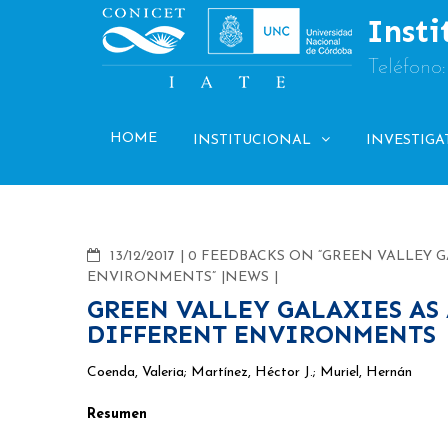
Skip
Insti
to
content
Teléfono
HOME
INSTITUCIONAL
INVESTIGA
COMMENTS
13/12/2017
0 FEEDBACKS ON “GREEN VALLEY G
ENVIRONMENTS”
NEWS
GREEN VALLEY GALAXIES AS
DIFFERENT ENVIRONMENTS
Coenda, Valeria; Martínez, Héctor J.; Muriel, Hernán
Resumen