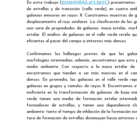
En estre trabajo (
2018MNRAS.473.5617C
) presentamos 
de estrellas y de transición (valle verde), en cuatro am
galaxias emisores en rayos X. Construimos muestras de g
desplazamiento al rojo similares. La clasificación de las
una serie de propiedades de galaxias: masa estelar, morf
estelar. El análisis de galaxias en el valle verde revela
eficientes al pasar del campo a entornos más densos.
Confirmamos los hallazgos previos de que las galax
morfologías intermedias; además, encontramos que esto p
medio ambiente. Con respecto a la masa estelar de g
encontramos que tienden a ser más masivas en el c
densos. En promedio, las galaxias en el valle verde r
galaxias en grupos y cúmulos de rayos X. Encontramos e
ineficiente en la transformación de galaxias de baja ma
verde tienen una media de formación estelar intermedi
formadoras de estrellas, y tienen una dependencia c
ambiente: tanto el tiempo de inhibición de la formación es
tasa de formación de estrellas disminuyen hacia entornos