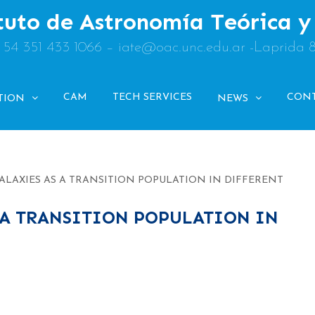
tuto de Astronomía Teórica 
: 54 351 433 1066 – iate@oac.unc.edu.ar -Laprida 
CAM
TECH SERVICES
CON
TION
NEWS
ALAXIES AS A TRANSITION POPULATION IN DIFFERENT
 A TRANSITION POPULATION IN