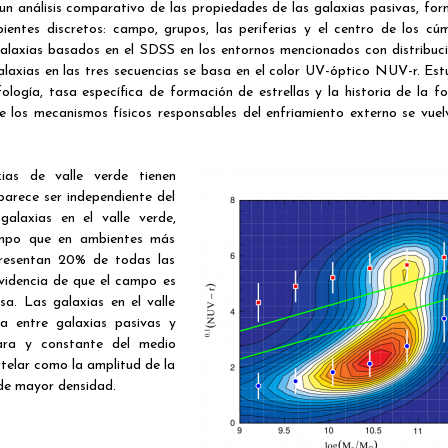
un análisis comparativo de las propiedades de las galaxias pasivas, fo
bientes discretos: campo, grupos, las periferias y el centro de los cú
alaxias basados en el SDSS en los entornos mencionados con distribuc
 galaxias en las tres secuencias se basa en el color UV-óptico NUV-r. Es
ología, tasa específica de formación de estrellas y la historia de la f
 que los mecanismos físicos responsables del enfriamiento externo se vue
ias de valle verde tienen
arece ser independiente del
alaxias en el valle verde,
ampo que en ambientes más
epresentan 20% de todas las
videncia de que el campo es
sa. Las galaxias en el valle
a entre galaxias pasivas y
lara y constante del medio
rtelar como la amplitud de la
 de mayor densidad.