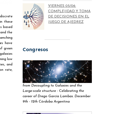
VIERNES 05/06:
COMPLEJIDAD Y TOMA
discrete
DE DECISIONES EN EL
in these
JUEGO DE AJEDREZ
is based
 and the
uenching
ies have
Congresos
of green
galaxies
ming low
ies, and
on rate,
from Decoupling to Galaxies and the
Large-scale structure - Celebrating the
career of Diego García Lambas. December
9th - 12th Córdoba Argentina